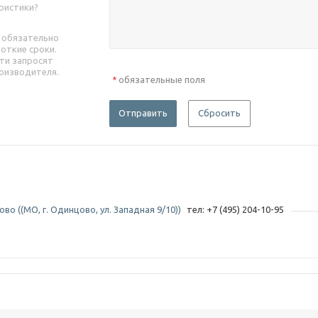
ристики?
 обязательно
роткие сроки.
ти запросят
оизводителя.
обязательные поля
*
Отправить
Сбросить
во ((МО, г. Одинцово, ул. Западная 9/10))
тел: +7 (495) 204-10-95