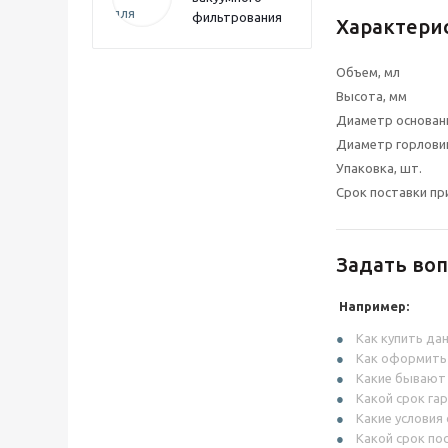
фильтрования
Характери
Объем, мл
Высота, мм
Диаметр основан
Диаметр горлови
Упаковка, шт.
Срок поставки пр
Задать воп
Например:
Как купить да
Как оформить
Какие бывают
Какой срок га
Какие условия
Какой срок по