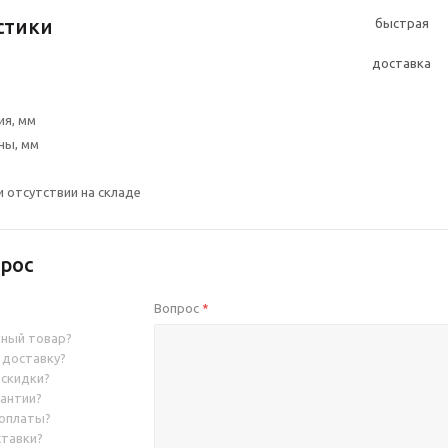
стики
ия, мм
ны, мм
и отсутствии на складе
рос
Вопрос
*
нный товар?
 доставку?
 скидки?
рантии?
 оплаты?
ставки?