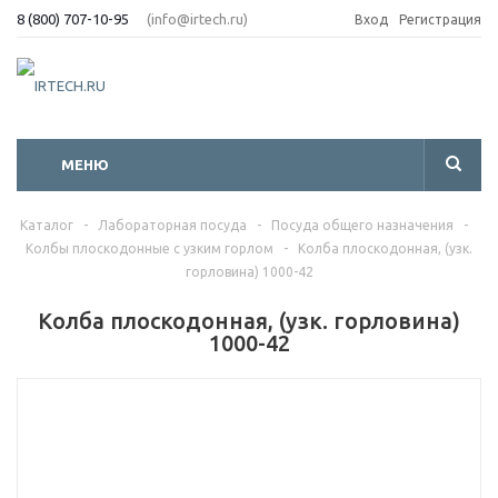
8 (800) 707-10-95
(info@irtech.ru)
Вход
Регистрация
МЕНЮ
Каталог
-
Лабораторная посуда
-
Посуда общего назначения
-
Колбы плоскодонные с узким горлом
-
Колба плоскодонная, (узк.
горловина) 1000-42
Колба плоскодонная, (узк. горловина)
1000-42