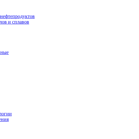
 нефтепродуктов
лов и сплавов
нные
логии
ения