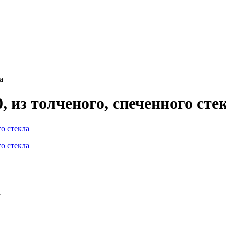
а
 из толченого, спеченного сте
ла