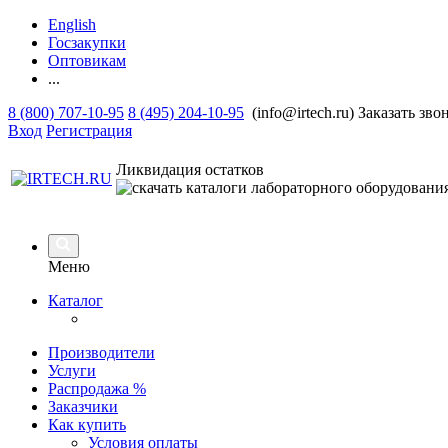
English
Госзакупки
Оптовикам
...
8 (800) 707-10-95
8 (495) 204-10-95
(info@irtech.ru)
Заказать зво
Вход
Регистрация
Ликвидация остатков
Меню
Каталог
Производители
Услуги
Распродажа %
Заказчики
Как купить
Условия оплаты