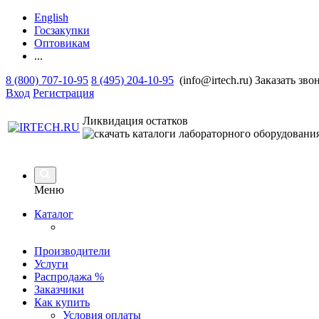
English
Госзакупки
Оптовикам
...
8 (800) 707-10-95
8 (495) 204-10-95
(info@irtech.ru)
Заказать зво
Вход
Регистрация
Ликвидация остатков
Меню
Каталог
Производители
Услуги
Распродажа %
Заказчики
Как купить
Условия оплаты