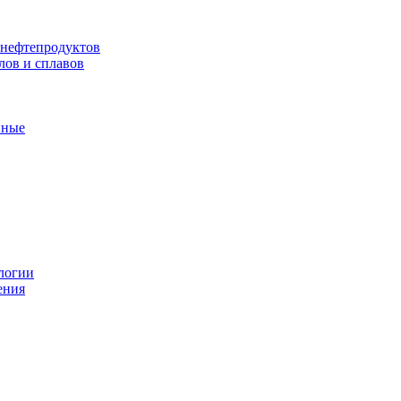
 нефтепродуктов
лов и сплавов
нные
логии
ения