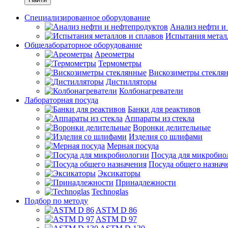
Специализированное оборудование
Анализ нефти и
Испытания метал
Общелабораторное оборудование
Ареометры
Термометры
Вискозиметры стекля
Дистилляторы
Колбонагреватели
Лабораторная посуда
Банки для реактивов
Аппараты из стекла
Воронки делительные
Изделия со шлифами
Мерная посуда
Посуда для микробио
Посуда общего назнач
Эксикаторы
Принадлежности
Technoglas
Подбор по методу
ASTM D 86
ASTM D 97