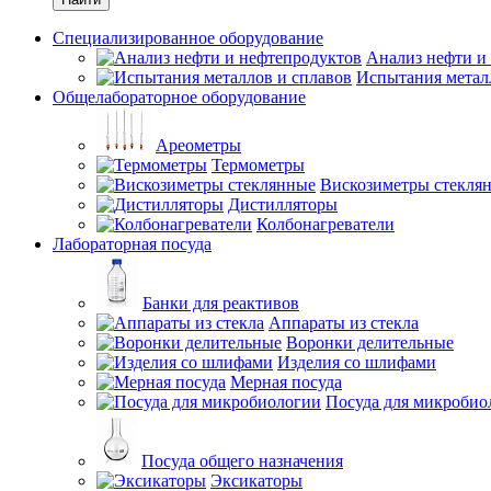
Специализированное оборудование
Анализ нефти и
Испытания метал
Общелабораторное оборудование
Ареометры
Термометры
Вискозиметры стекля
Дистилляторы
Колбонагреватели
Лабораторная посуда
Банки для реактивов
Аппараты из стекла
Воронки делительные
Изделия со шлифами
Мерная посуда
Посуда для микробио
Посуда общего назначения
Эксикаторы