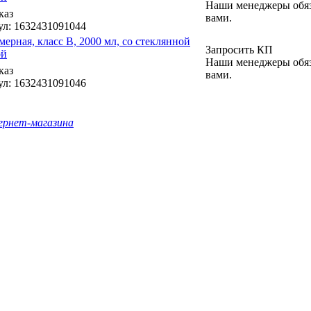
Наши менеджеры обяз
каз
вами.
ул
: 1632431091044
мерная, класс B, 2000 мл, со стеклянной
Запросить КП
ой
Наши менеджеры обяз
каз
вами.
ул
: 1632431091046
ернет-магазина