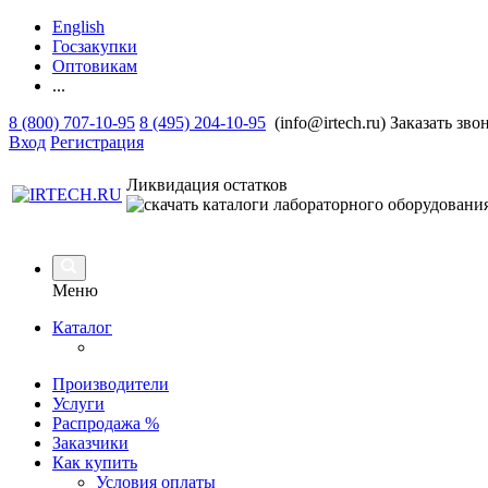
English
Госзакупки
Оптовикам
...
8 (800) 707-10-95
8 (495) 204-10-95
(info@irtech.ru)
Заказать зво
Вход
Регистрация
Ликвидация остатков
Меню
Каталог
Производители
Услуги
Распродажа %
Заказчики
Как купить
Условия оплаты