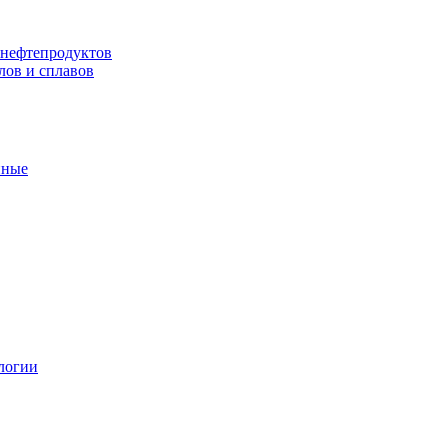
 нефтепродуктов
лов и сплавов
нные
логии