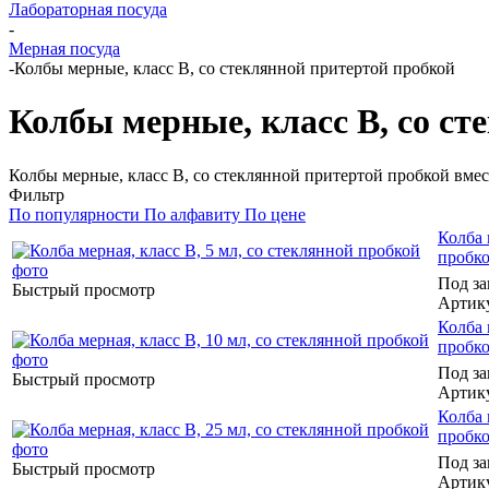
Лабораторная посуда
-
Мерная посуда
-
Колбы мерные, класс B, со стеклянной притертой пробкой
Колбы мерные, класс B, со с
Колбы мерные, класс B, со стеклянной притертой пробкой вмес
Фильтр
По популярности
По алфавиту
По цене
Колба 
пробк
Под за
Быстрый просмотр
Артик
Колба 
пробк
Под за
Быстрый просмотр
Артик
Колба 
пробк
Под за
Быстрый просмотр
Артик