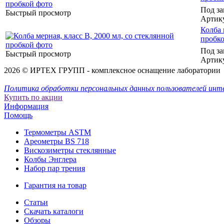
Под за
Быстрый просмотр
Артик
Колба 
пробк
Под за
Быстрый просмотр
Артик
2026 © ИРТЕХ ГРУПП - комплексное оснащение лаборатории
Политика обработки персональных данных пользователей инт
Купить по акции
Информация
Помощь
Термометры ASTM
Ареометры BS 718
Вискозиметры стеклянные
Колбы Энглера
Набор пар трения
Гарантия на товар
Статьи
Скачать каталоги
Обзоры