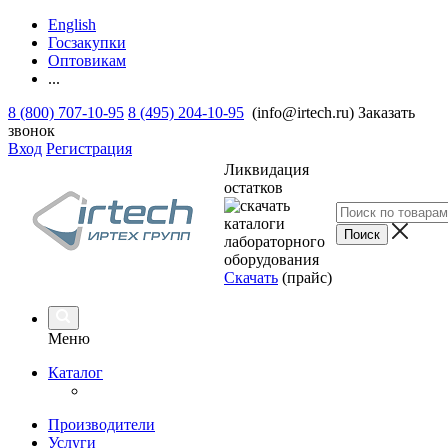
English
Госзакупки
Оптовикам
...
8 (800) 707-10-95
8 (495) 204-10-95
(info@irtech.ru)
Заказать
звонок
Вход
Регистрация
Ликвидация
остатков
Скачать
(прайс)
Меню
Каталог
Производители
Услуги