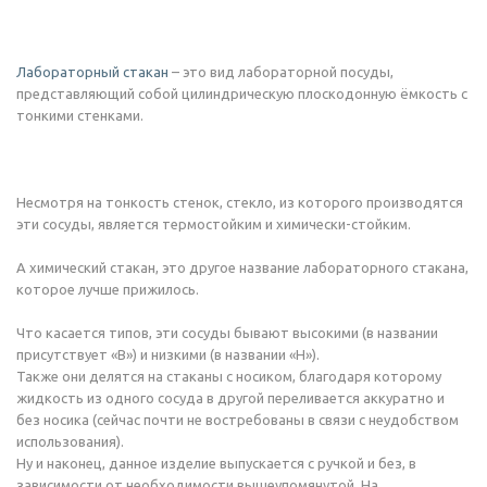
Лабораторный стакан
– это вид лабораторной посуды,
представляющий собой цилиндрическую плоскодонную ёмкость с
тонкими стенками.
Несмотря на тонкость стенок, стекло, из которого производятся
эти сосуды, является термостойким и химически-стойким.
А химический стакан, это другое название лабораторного стакана,
которое лучше прижилось.
Что касается типов, эти сосуды бывают высокими (в названии
присутствует «В») и низкими (в названии «Н»).
Также они делятся на стаканы с носиком, благодаря которому
жидкость из одного сосуда в другой переливается аккуратно и
без носика (сейчас почти не востребованы в связи с неудобством
использования).
Ну и наконец, данное изделие выпускается с ручкой и без, в
зависимости от необходимости вышеупомянутой. На