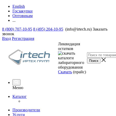
English
Госзакупки
Оптовикам
...
8 (800) 707-10-95
8 (495) 204-10-95
(info@irtech.ru)
Заказать
звонок
Вход
Регистрация
Ликвидация
остатков
Скачать
(прайс)
Меню
Каталог
Производители
Услуги