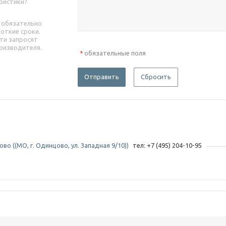
ристики?
 обязательно
роткие сроки.
ти запросят
оизводителя.
обязательные поля
*
Отправить
Сбросить
во ((МО, г. Одинцово, ул. Западная 9/10))
тел: +7 (495) 204-10-95