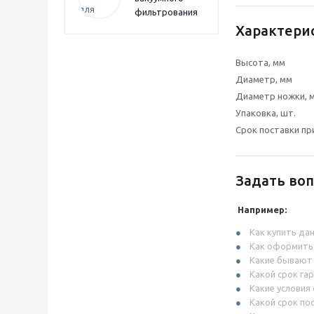
фильтрования
Характери
Высота, мм
Диаметр, мм
Диаметр ножки, 
Упаковка, шт.
Срок поставки пр
Задать воп
Например:
Как купить да
Как оформить
Какие бывают
Какой срок га
Какие условия
Какой срок по