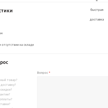
стики
мм
и отсутствии на складе
рос
Вопрос
*
нный товар?
 доставку?
 скидки?
рантии?
 оплаты?
ставки?