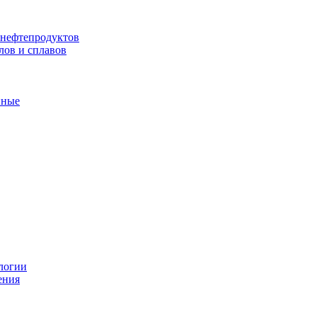
 нефтепродуктов
лов и сплавов
нные
логии
ения