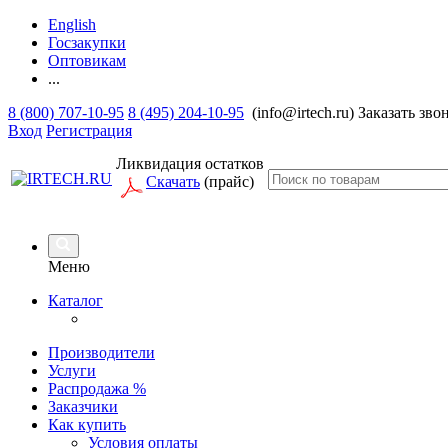
English
Госзакупки
Оптовикам
...
8 (800) 707-10-95
8 (495) 204-10-95
(info@irtech.ru)
Заказать зво
Вход
Регистрация
Ликвидация остатков
Скачать
(прайс)
Меню
Каталог
Производители
Услуги
Распродажа %
Заказчики
Как купить
Условия оплаты