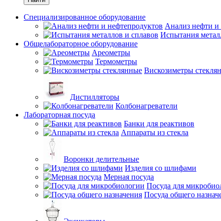
Специализированное оборудование
Анализ нефти и
Испытания метал
Общелабораторное оборудование
Ареометры
Термометры
Вискозиметры стекля
Дистилляторы
Колбонагреватели
Лабораторная посуда
Банки для реактивов
Аппараты из стекла
Воронки делительные
Изделия со шлифами
Мерная посуда
Посуда для микробио
Посуда общего назнач