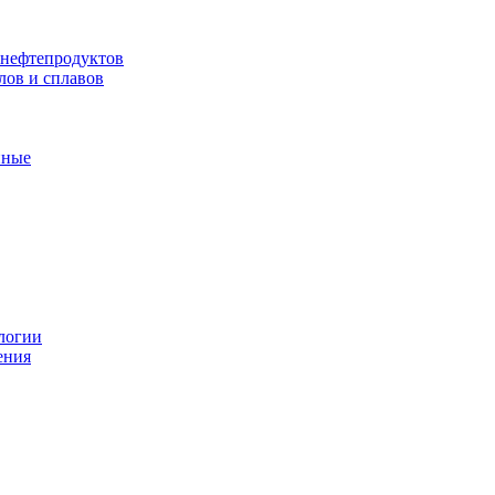
 нефтепродуктов
лов и сплавов
нные
логии
ения