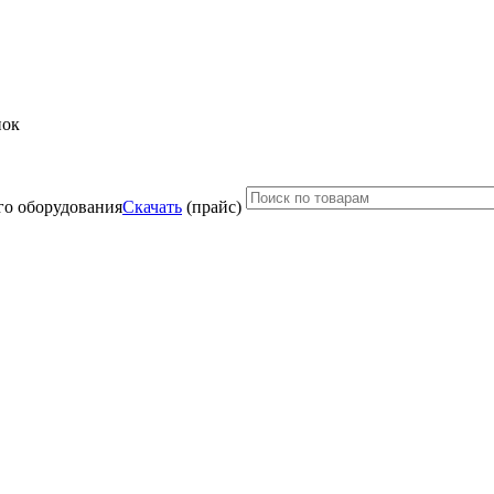
нок
Скачать
(прайс)