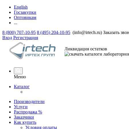
English
Госзакупки
Оптовикам
...
8 (800) 707-10-95
8 (495) 204-10-95
(info@irtech.ru)
Заказать зво
Вход
Регистрация
Ликвидация остатков
Меню
Каталог
Производители
Услуги
Распродажа %
Заказчики
Как купить
Условия оплаты