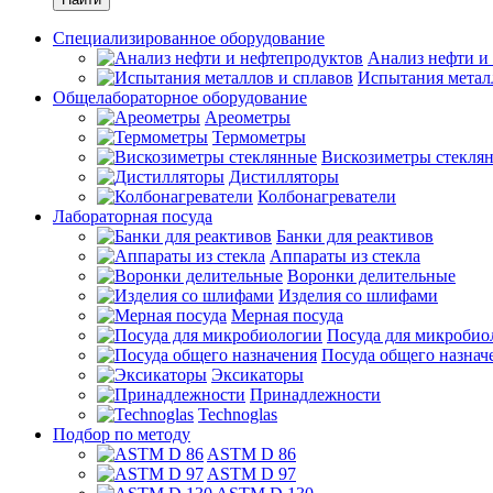
Специализированное оборудование
Анализ нефти и
Испытания метал
Общелабораторное оборудование
Ареометры
Термометры
Вискозиметры стекля
Дистилляторы
Колбонагреватели
Лабораторная посуда
Банки для реактивов
Аппараты из стекла
Воронки делительные
Изделия со шлифами
Мерная посуда
Посуда для микробио
Посуда общего назнач
Эксикаторы
Принадлежности
Technoglas
Подбор по методу
ASTM D 86
ASTM D 97