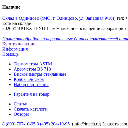
Наличие
Склад в Одинцово ((МО, г. Одинцово, ул. Западная 9/10))
тел: 
Есть на складе
2026 © ИРТЕХ ГРУПП - комплексное оснащение лаборатории
Политика обработки персональных данных пользователей инт
Купить по акции
Информация
Помощь
Термометры ASTM
Ареометры BS 718
Вискозиметры стеклянные
Колбы Энглера
Набор пар трения
Гарантия на товар
Статьи
Скачать каталоги
Обзоры
8 (800) 707-10-95
8 (495) 204-10-95
(info@irtech.ru)
Заказать зво