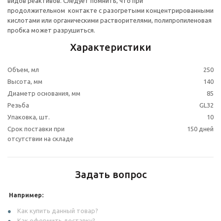
видов реактивов. Следует помнить, что при
продолжительном контакте с разогретыми концентрированными
кислотами или органическими растворителями, полипропиленовая
пробка может разрушиться.
Характеристики
Объем, мл
250
Высота, мм
140
Диаметр основания, мм
85
Резьба
GL32
Упаковка, шт.
10
Срок поставки при
150 дней
отсутствии на складе
Задать вопрос
Например:
Как купить данный товар?
Как оформить доставку?