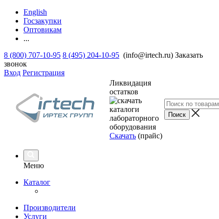
English
Госзакупки
Оптовикам
...
8 (800) 707-10-95
8 (495) 204-10-95
(info@irtech.ru)
Заказать
звонок
Вход
Регистрация
Ликвидация
остатков
Скачать
(прайс)
Меню
Каталог
Производители
Услуги