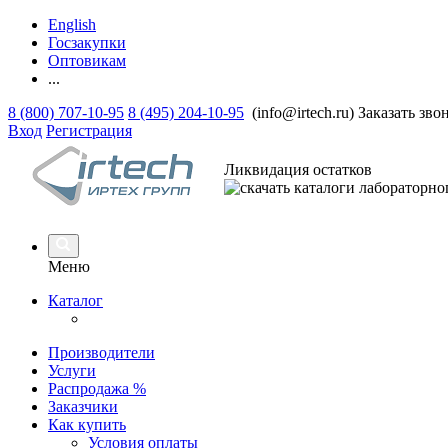
English
Госзакупки
Оптовикам
...
8 (800) 707-10-95
8 (495) 204-10-95
(info@irtech.ru)
Заказать зво
Вход
Регистрация
Ликвидация остатков
Меню
Каталог
Производители
Услуги
Распродажа %
Заказчики
Как купить
Условия оплаты