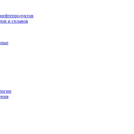
 нефтепродуктов
лов и сплавов
нные
логии
ения