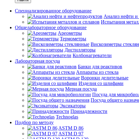
Специализированное оборудование
Анализ нефти и
Испытания метал
Общелабораторное оборудование
Ареометры
Термометры
Вискозиметры стекля
Дистилляторы
Колбонагреватели
Лабораторная посуда
Банки для реактивов
Аппараты из стекла
Воронки делительные
Изделия со шлифами
Мерная посуда
Посуда для микробио
Посуда общего назнач
Эксикаторы
Принадлежности
Technoglas
Подбор по методу
ASTM D 86
ASTM D 97