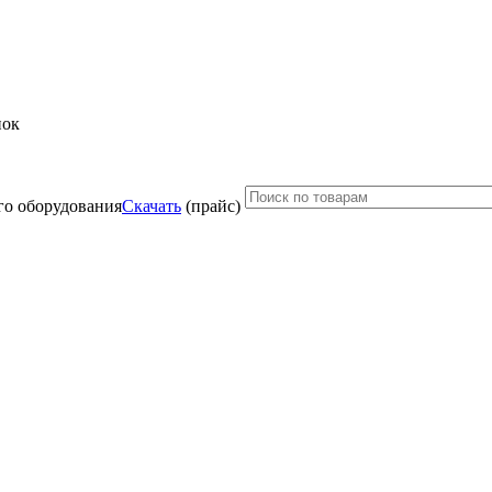
нок
Скачать
(прайс)