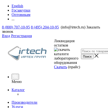
English
Госзакупки
Оптовикам
...
8 (800) 707-10-95
8 (495) 204-10-95
(info@irtech.ru)
Заказать
звонок
Вход
Регистрация
Ликвидация
остатков
Скачать
(прайс)
Меню
Каталог
Производители
Услуги