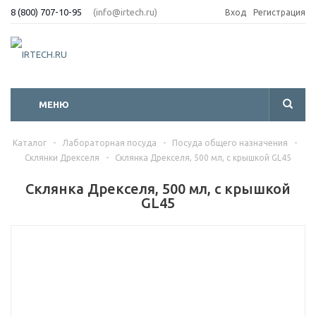
8 (800) 707-10-95
(info@irtech.ru)
Вход
Регистрация
МЕНЮ
Каталог
-
Лабораторная посуда
-
Посуда общего назначения
-
Склянки Дрекселя
-
Склянка Дрекселя, 500 мл, с крышкой GL45
Склянка Дрекселя, 500 мл, с крышкой
GL45