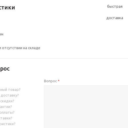
стики
мм
и отсутствии на складе
рос
Вопрос
*
нный товар?
 доставку?
 скидки?
рантии?
 оплаты?
ставки?
ристики?