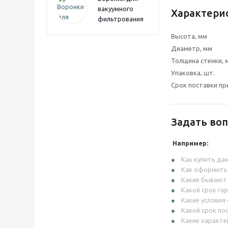
вакуумного
Характери
фильтрования
Высота, мм
Диаметр, мм
Толщина стенки, 
Упаковка, шт.
Срок поставки пр
Задать воп
Например:
Как купить да
Как оформить
Какие бывают
Какой срок га
Какие условия
Какой срок по
Какие характе