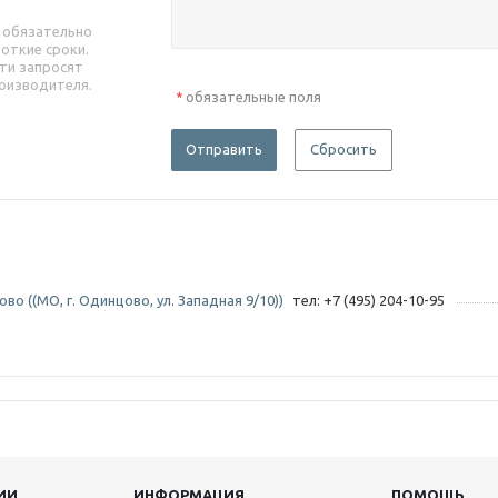
 обязательно
роткие сроки.
ти запросят
оизводителя.
обязательные поля
*
Отправить
Сбросить
во ((МО, г. Одинцово, ул. Западная 9/10))
тел: +7 (495) 204-10-95
ИИ
ИНФОРМАЦИЯ
ПОМОЩЬ