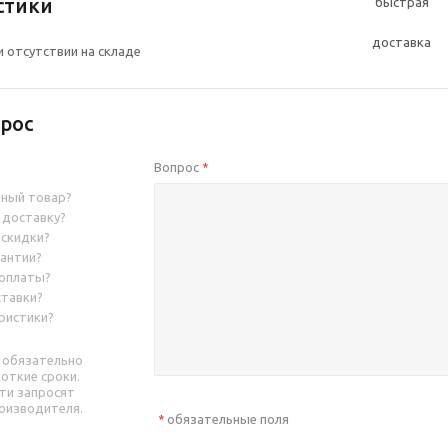
стики
и отсутствии на складе
рос
Вопрос
*
нный товар?
 доставку?
 скидки?
рантии?
 оплаты?
ставки?
ристики?
 обязательно
роткие сроки.
ти запросят
оизводителя.
обязательные поля
*