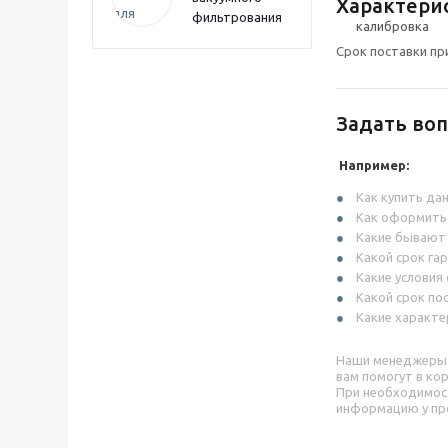
Характери
фильтрования
Срок поставки пр
Задать воп
Например:
Как купить да
Как оформить
Какие бывают
Какой срок га
Какие условия
Какой срок по
Какие характе
Наши менеджеры
вам помогут в ко
При необходимос
информацию у пр