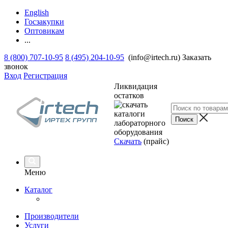
English
Госзакупки
Оптовикам
...
8 (800) 707-10-95
8 (495) 204-10-95
(info@irtech.ru)
Заказать
звонок
Вход
Регистрация
Ликвидация
остатков
Скачать
(прайс)
Меню
Каталог
Производители
Услуги