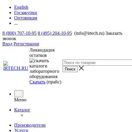
English
Госзакупки
Оптовикам
...
8 (800) 707-10-95
8 (495) 204-10-95
(info@irtech.ru)
Заказать
звонок
Вход
Регистрация
Ликвидация
остатков
Скачать
(прайс)
Меню
Каталог
Производители
Услуги