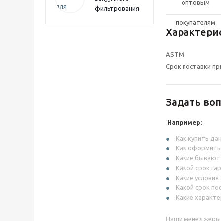
фильтрования
Характери
ASTM
Срок поставки пр
Задать воп
Например:
Как купить да
Как оформить
Какие бывают
Какой срок га
Какие условия
Какой срок по
Какие характе
Наши менеджеры