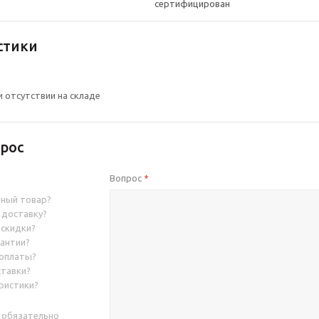
стики
и отсутствии на складе
рос
Вопрос
*
нный товар?
 доставку?
 скидки?
рантии?
 оплаты?
ставки?
ристики?
 обязательно