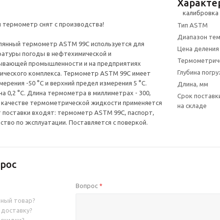
Характе
 термометр снят с производства!
Тип ASTM
Диапазон тем
лянный термометр ASTM 99C используется для
Цена деления
ратуры погоды в нефтехимической и
Термометрич
вающей промышленности и на предприятиях
Глубина погру
ического комплекса. Термометр ASTM 99C имеет
ерения -50 °C и верхний предел измерения 5 °C.
Длина, мм
а 0,2 °C. Длина термометра в миллиметрах - 300,
Срок поставк
 В качестве термометрической жидкости применяется
на складе
т поставки входят: термометр ASTM 99C, паспорт,
ство по эксплуатации. Поставляется с поверкой.
рос
Вопрос
*
нный товар?
 доставку?