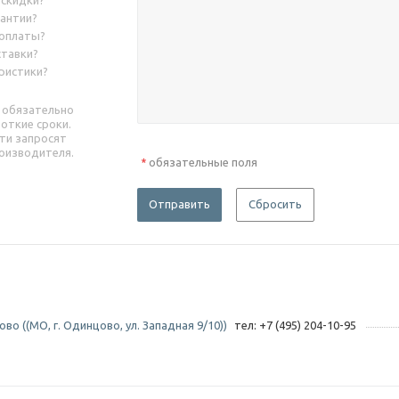
 скидки?
рантии?
 оплаты?
ставки?
ристики?
 обязательно
роткие сроки.
ти запросят
оизводителя.
обязательные поля
*
Отправить
Сбросить
во ((МО, г. Одинцово, ул. Западная 9/10))
тел: +7 (495) 204-10-95