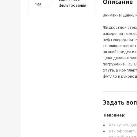
Описание
фильтрования
Внимание! Данный
Жидкостной стек
измерений темпе
нефтеперерабаты
топливно-энергет
нижний предел изм
Цена деления равн
погружение - 35.
ртуть. В комплек
футляр и руковод
Задать воп
Например:
Как купить да
Как оформить