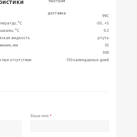
ристики
99C
ператур, °С
-50...+5
 шкалы, °С
0.2
еская жидкость
ртуть
жения, мм
35
300
и при отсутствии
150 календарных дней
Ваше имя
*