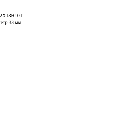
12Х18Н10Т
метр 33 мм