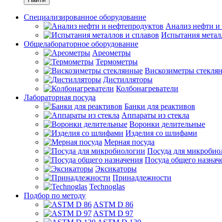
Специализированное оборудование
Анализ нефти и
Испытания метал
Общелабораторное оборудование
Ареометры
Термометры
Вискозиметры стекля
Дистилляторы
Колбонагреватели
Лабораторная посуда
Банки для реактивов
Аппараты из стекла
Воронки делительные
Изделия со шлифами
Мерная посуда
Посуда для микробио
Посуда общего назнач
Эксикаторы
Принадлежности
Technoglas
Подбор по методу
ASTM D 86
ASTM D 97