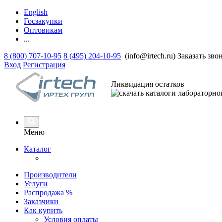
English
Госзакупки
Оптовикам
...
8 (800) 707-10-95
8 (495) 204-10-95
(info@irtech.ru)
Заказать зво
Вход
Регистрация
Ликвидация остатков
Меню
Каталог
Производители
Услуги
Распродажа %
Заказчики
Как купить
Условия оплаты