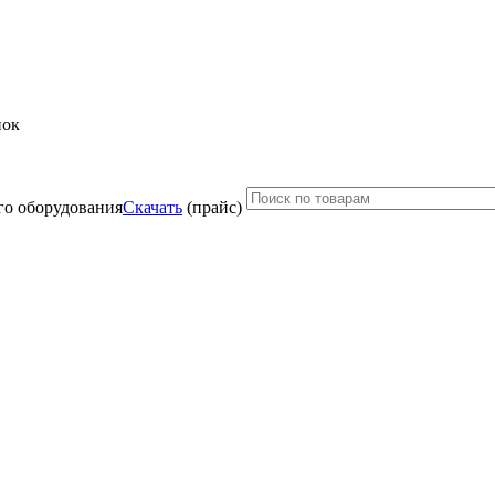
нок
Скачать
(прайс)