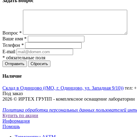
Задать вопрос
Вопрос
*
Ваше имя
*
Телефон
*
E-mail
*
обязательные поля
Отправить
Сбросить
Наличие
Склад в Одинцово ((МО, г. Одинцово, ул. Западная 9/10))
тел: 
Под заказ
2026 © ИРТЕХ ГРУПП - комплексное оснащение лаборатории
Политика обработки персональных данных пользователей инт
Купить по акции
Информация
Помощь
Термометры ASTM