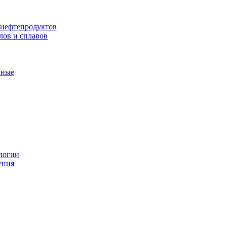
 нефтепродуктов
лов и сплавов
нные
логии
ения