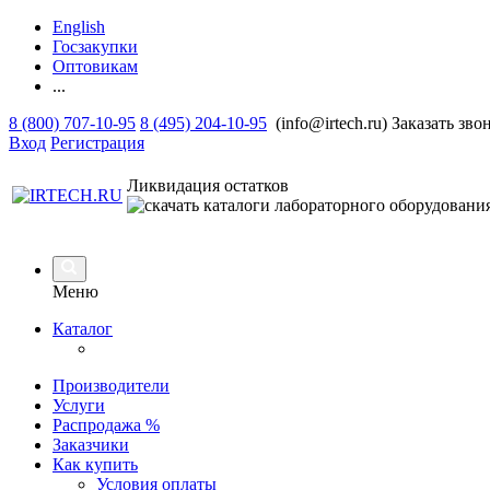
English
Госзакупки
Оптовикам
...
8 (800) 707-10-95
8 (495) 204-10-95
(info@irtech.ru)
Заказать зво
Вход
Регистрация
Ликвидация остатков
Меню
Каталог
Производители
Услуги
Распродажа %
Заказчики
Как купить
Условия оплаты