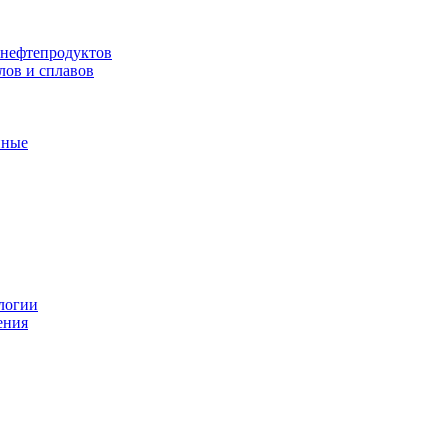
 нефтепродуктов
лов и сплавов
нные
логии
ения