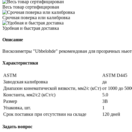
Весь товар сертифицирован
Срочная поверка или калибровка
Удобная и быстрая доставка
Описание
Вискозиметры "Ubbelohde" рекомендован для прозрачных ньюто
Характеристики
ASTM
ASTM D445
Заводская калибровка
да
Диапазон кинематической вязкости, мм2/с (кСт)
от 1000 до 500
Константа, мм2/с2 (кСт/с)
5.0
Размер
3B
Упаковка, шт.
1
Срок поставки при отсутствии на складе
120 дней
Задать вопрос