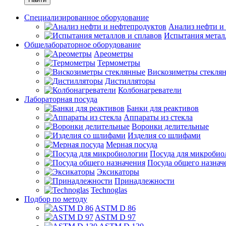
Специализированное оборудование
Анализ нефти и
Испытания метал
Общелабораторное оборудование
Ареометры
Термометры
Вискозиметры стекля
Дистилляторы
Колбонагреватели
Лабораторная посуда
Банки для реактивов
Аппараты из стекла
Воронки делительные
Изделия со шлифами
Мерная посуда
Посуда для микробио
Посуда общего назнач
Эксикаторы
Принадлежности
Technoglas
Подбор по методу
ASTM D 86
ASTM D 97