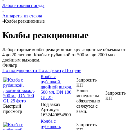
-
Лабораторная посуда
-
Аппараты из стекла
-
Колбы реакционные
Колбы реакционные
Лабораторные колбы реакционные круглодонные объемом от
4 до 20 литров. Колбы с рубашкой от 500 мл до 2000 мл с
двойным выходом.
Фильтр
По популярности
По алфавиту
По цене
Колба с
Запросить
рубашкой,
КП
двойной выход,
Наши
500 мл, DN 100
Запросить
менеджеры
GL 25
КП
обязательно
Под заказ
Быстрый
свяжутся с
Артикул
:
просмотр
вами.
1632449654500
Колба с
Запросить
рубашкой,
КП