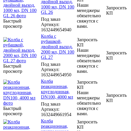
двойной выход,
Наши
1000 мл, DN 100
Запросить
менеджеры
GL 26
КП
обязательно
Под заказ
Быстрый
свяжутся с
Артикул
:
просмотр
вами.
1632449654940
Колба с
Запросить
рубашкой,
КП
двойной выход,
Наши
2000 мл, DN 100
Запросить
менеджеры
GL 27
КП
обязательно
Под заказ
Быстрый
свяжутся с
Артикул
:
просмотр
вами.
1632449654950
Колба
Запросить
реакционная,
КП
круглодонная,
Наши
Запросить
DN100, 4000 мл
менеджеры
КП
обязательно
Под заказ
Быстрый
свяжутся с
Артикул
:
просмотр
вами.
1632449661954
Колба
Запросить
реакционная,
КП