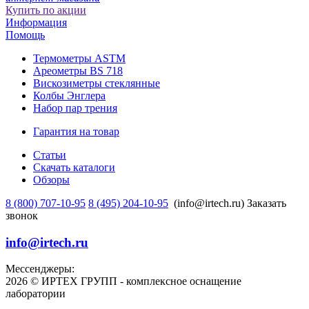
Купить по акции
Информация
Помощь
Термометры ASTM
Ареометры BS 718
Вискозиметры стеклянные
Колбы Энглера
Набор пар трения
Гарантия на товар
Статьи
Скачать каталоги
Обзоры
8 (800) 707-10-95
8 (495) 204-10-95
(info@irtech.ru)
Заказать
звонок
info@irtech.ru
Мессенджеры:
2026 © ИРТЕХ ГРУПП - комплексное оснащение
лаборатории