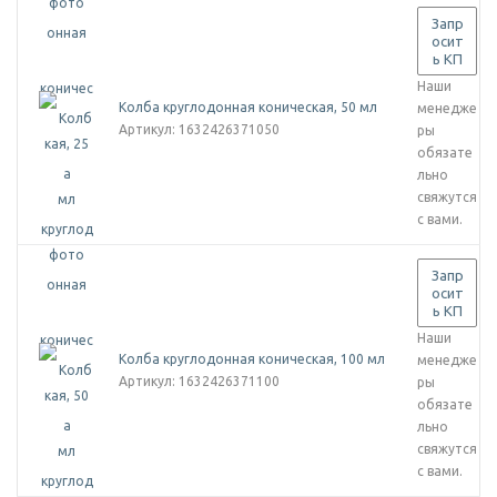
Запр
осит
ь КП
Наши
Колба круглодонная коническая, 50 мл
менедже
Артикул
: 1632426371050
ры
обязате
льно
свяжутся
с вами.
Запр
осит
ь КП
Наши
Колба круглодонная коническая, 100 мл
менедже
Артикул
: 1632426371100
ры
обязате
льно
свяжутся
с вами.