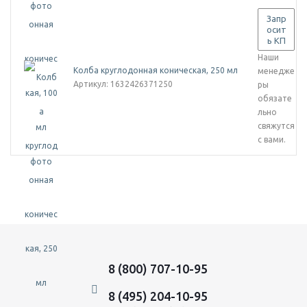
Запр
осит
ь КП
Наши
Колба круглодонная коническая, 250 мл
менедже
Артикул
: 1632426371250
ры
обязате
льно
свяжутся
с вами.
8 (800) 707-10-95
8 (495) 204-10-95