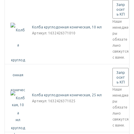
Запр
осит
ь КП
Наши
Колба круглодонная коническая, 10 мл
менедже
Артикул
: 1632426371010
ры
обязате
льно
свяжутся
с вами.
Запр
осит
ь КП
Наши
Колба круглодонная коническая, 25 мл
менедже
Артикул
: 1632426371025
ры
обязате
льно
свяжутся
с вами.