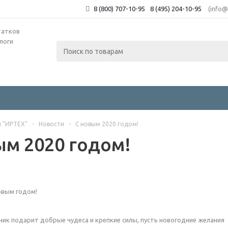
8 (800) 707-10-95
8 (495) 204-10-95
(info@
татков
й "ИРТЕХ"
-
Новости
-
С новым 2020 годом!
ым 2020 годом!
овым годом!
ник подарит добрые чудеса и крепкие силы, пусть новогодние желания