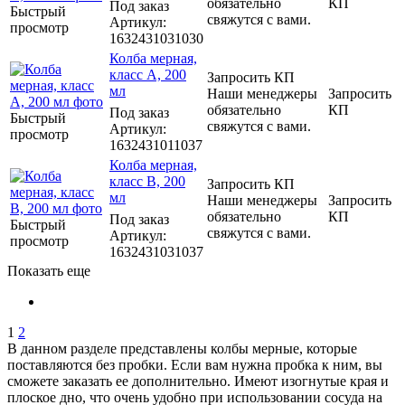
обязательно
КП
Под заказ
Быстрый
свяжутся с вами.
Артикул
:
просмотр
1632431031030
Колба мерная,
класс А, 200
Запросить КП
мл
Наши менеджеры
Запросить
обязательно
КП
Под заказ
Быстрый
свяжутся с вами.
Артикул
:
просмотр
1632431011037
Колба мерная,
класс В, 200
Запросить КП
мл
Наши менеджеры
Запросить
обязательно
КП
Под заказ
Быстрый
свяжутся с вами.
Артикул
:
просмотр
1632431031037
Показать еще
1
2
В данном разделе представлены колбы мерные, которые
поставляются без пробки. Если вам нужна пробка к ним, вы
сможете заказать ее дополнительно. Имеют изогнутые края и
плоское дно, что очень удобно при использовании сосуда на