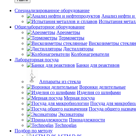
Специализированное оборудование
Анализ нефти и
Испытания метал
Общелабораторное оборудование
Ареометры
Термометры
Вискозиметры стекля
Дистилляторы
Колбонагреватели
Лабораторная посуда
Банки для реактивов
Аппараты из стекла
Воронки делительные
Изделия со шлифами
Мерная посуда
Посуда для микробио
Посуда общего назнач
Эксикаторы
Принадлежности
Technoglas
Подбор по методу