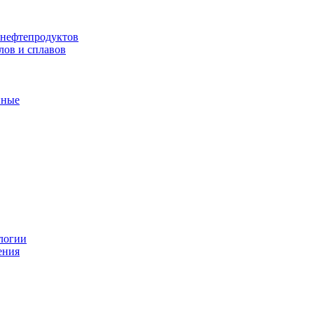
 нефтепродуктов
лов и сплавов
нные
логии
ения