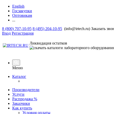
English
Госзакупки
Оптовикам
...
8 (800) 707-10-95
8 (495) 204-10-95
(info@irtech.ru)
Заказать зво
Вход
Регистрация
Ликвидация остатков
Меню
Каталог
Производители
Услуги
Распродажа %
Заказчики
Как купить
Условия оплаты